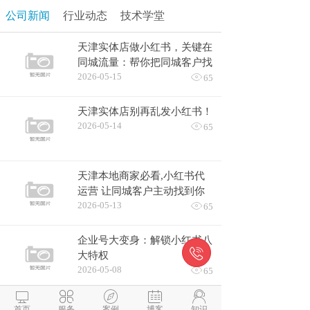
公司新闻
行业动态
技术学堂
天津实体店做小红书，关键在
同城流量：帮你把同城客户找
2026-05-15

过来
65
天津实体店别再乱发小红书！
2026-05-14

65
天津本地商家必看,小红书代
运营 让同城客户主动找到你
2026-05-13

65
企业号大变身：解锁小红书八

大特权
2026-05-08

65





内容价值感
首页
服务
案例
博客
知识